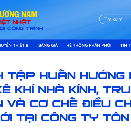
HÖÔNG NAM
IỆT NHẬT
ỌI CÔNG TRÌNH
UYỀN THIẾT BỊ
BẢNG GIÁ
HỆ THỐNG PHÂN PHỐI
TIN T
H TẬP HUẤN HƯỚNG 
KÊ KHÍ NHÀ KÍNH, TR
 VÀ CƠ CHẾ ĐIỀU C
IỚI TẠI CÔNG TY T