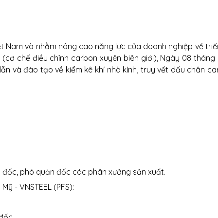
t Nam và nhằm nâng cao năng lực của doanh nghiệp về triển 
(cơ chế điều chỉnh carbon xuyên biên giới), Ngày 08 thán
n và đào tạo về kiểm kê khí nhà kính, truy vết dấu chân ca
n đốc, phó quản đốc các phân xưởng sản xuất.
Mỹ - VNSTEEL (PFS):
 đốc