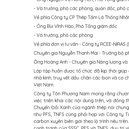
- Và trưởng, phó các phòng, quản đốc, phó
Về phía Công ty CP Thép Tấm Lá Thống Nhất
- Ông Bùi Vĩnh Hào, Phó Tổng giám đốc
- Và trưởng, phó các phòng.
Về phía đơn vị tư vấn - Công ty RCEE-NIRAS 
Chuyên gia Nguyễn Thanh Mai - Trưởng bộ ph
Ông Hoàng Anh - Chuyên gia Năng lượng và K
Lớp tập huấn được tổ chức đã kịp thời giúp c
nhà kính, truy vết dấu chân các-bon và cơ c
Việt Nam.
Công ty Tôn Phương Nam mong rằng chương 
việc triển khai các nội dung trên, và đồng
Chuyển Đổi Xanh của ngành thép nói chung v
như PFS, TNFS cùng phối hợp với Công ty T
carbon xuyên biên giới theo lộ trình nêu tr
cạnh tranh của SSSC, PFS và TNFS, duy trì 