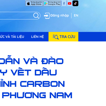
Đăng nhập
EN
TRA CỨU
ỨC VÀ TÀI LIỆU
LIÊN HỆ
DẪN VÀ ĐÀO
UY VẾT DẤU
HỈNH CARBON
ÔN PHƯƠNG NAM