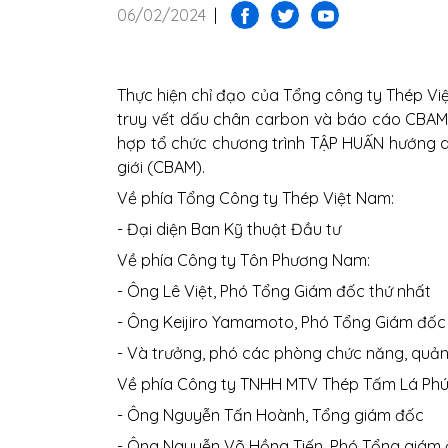
06/02/2024
|
Thực hiện chỉ đạo của Tổng công ty Thép Việ
truy vết dấu chân carbon và báo cáo CBAM 
hợp tổ chức chương trình TẬP HUẤN hướng dẫ
giới (CBAM).
Về phía Tổng Công ty Thép Việt Nam:
- Đại diện Ban Kỹ thuật Đầu tư
Về phía Công ty Tôn Phương Nam:
- Ông Lê Việt, Phó Tổng Giám đốc thứ nhất
- Ông Keijiro Yamamoto, Phó Tổng Giám đốc
- Và trưởng, phó các phòng chức năng, quả
Về phía Công ty TNHH MTV Thép Tấm Lá Phú 
- Ông Nguyễn Tấn Hoành, Tổng giám đốc
- Ông Nguyễn Võ Hồng Tiến, Phó Tổng giám