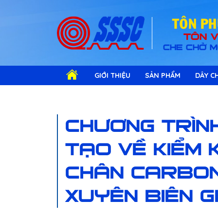
TOÂN P
TÔN V
CHE CHỞ M
GIỚI THIỆU
SẢN PHẨM
DÂY CH
CHƯƠNG TRÌN
TẠO VỀ KIỂM 
CHÂN CARBON
XUYÊN BIÊN G