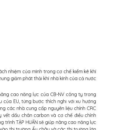
trách nhiệm của mình trong cơ chế kiểm kê khí
hung giảm phát thải khí nhà kính của cả nước
nâng cao năng lực của CB-NV công ty trong
u của EU, từng bước thích nghi với xu hướng
rằng các nhà cung cấp nguyên liệu chính CRC
y vết dấu chân carbon và cơ chế điều chỉnh
ơng trình TẬP HUẤN sẽ giúp nâng cao năng lực
ào thị trường Ấu châu và các thị trường lớn