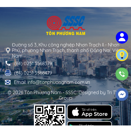
Đường số 3, Khu công nghiệp Nhơn Trạch II - Nhơn
Phú, phường Nhơn Trạch, thành phố Đồng Nai, Việt
Nam
(84) 0251 3568379
(84) 0251 3568479
Email: info@tonphuongnam.com.vn
© 2026 Tôn Phương Nam - SSSC. Designed by
Tri Thuc
Group