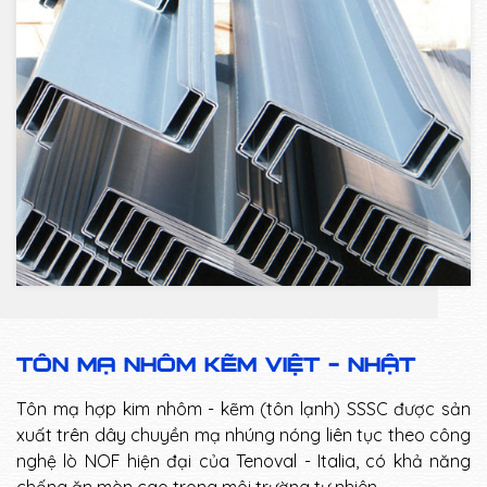
TÔN MẠ NHÔM KẼM VIỆT - NHẬT
Tôn mạ hợp kim nhôm - kẽm (tôn lạnh) SSSC được sản
xuất trên dây chuyền mạ nhúng nóng liên tục theo công
nghệ lò NOF hiện đại của Tenoval - Italia, có khả năng
chống ăn mòn cao trong môi trường tự nhiên.