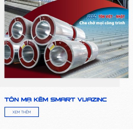
TÔN MẠ KẼM SMART VIJAZINC
XEM THÊM