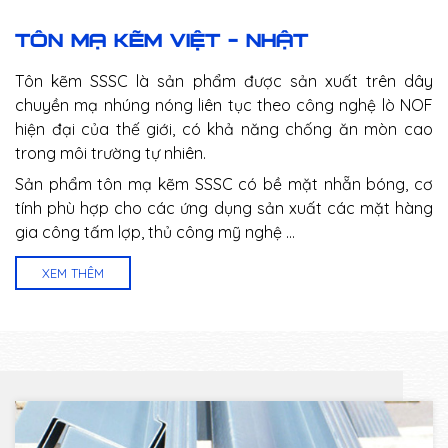
TÔN MẠ KẼM VIỆT - NHẬT
Tôn kẽm SSSC là sản phẩm được sản xuất trên dây
chuyền mạ nhúng nóng liên tục theo công nghệ lò NOF
hiện đại của thế giới, có khả năng chống ăn mòn cao
trong môi trường tự nhiên.
Sản phẩm tôn mạ kẽm SSSC có bề mặt nhẵn bóng, cơ
tính phù hợp cho các ứng dụng sản xuất các mặt hàng
gia công tấm lợp, thủ công mỹ nghệ …
XEM THÊM