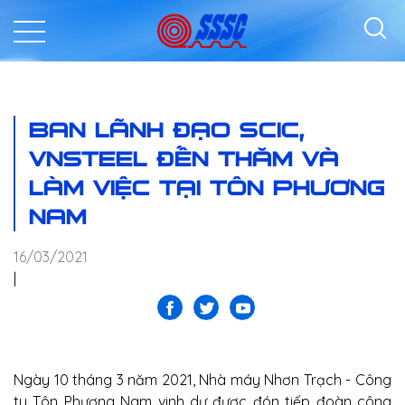
BAN LÃNH ĐẠO SCIC,
VNSTEEL ĐẾN THĂM VÀ
LÀM VIỆC TẠI TÔN PHƯƠNG
NAM
16/03/2021
|
Ngày 10 tháng 3 năm 2021, Nhà máy Nhơn Trạch - Công
ty Tôn Phương Nam vinh dự được đón tiếp đoàn công