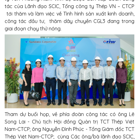
tác của Lãnh đạo SCIC, Tổng công ty Thép VN – CTCP
tới thăm và làm việc
về Tình hình sản xuất kinh doanh,
công tác đầu tư, thăm dây chuyền CGL3 đang trong
giai đoạn chạy thử nóng.
Tham dự buổi họp, về phía đoàn công tác có ông Lê
Song Lai - Chủ tịch Hội đồng Quản trị TCT Thép Việt
Nam-CTCP; ông Nguyễn Đình Phúc - Tổng Giám đốc TCT
Thép Việt Nam-CTCP; cùng Các ông/bà lãnh đạo SCIC,