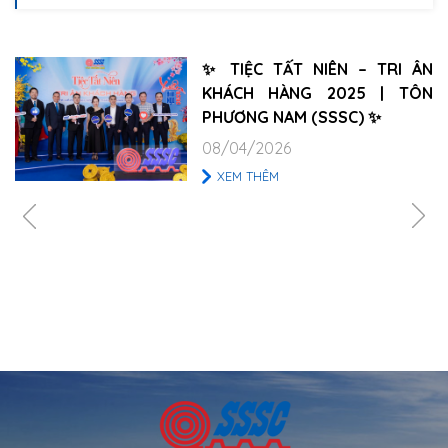
✨ TIỆC TẤT NIÊN – TRI ÂN
KHÁCH HÀNG 2025 | TÔN
PHƯƠNG NAM (SSSC) ✨
08/04/2026
XEM THÊM